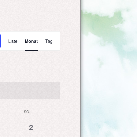
VERANSTALTUNG
Liste
Monat
Tag
ANSICHTEN-
NAVIGATION
SO.
0
2