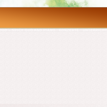
OUD – SPICY OUD AND PIANO
KONZERTE
UNTERRICH