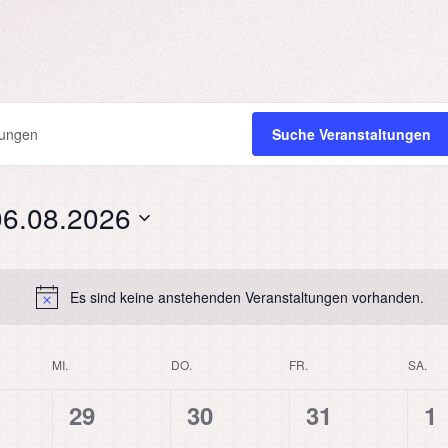
N
Suche Veranstaltungen
06.08.2026
atum
hlen.
Es sind keine anstehenden Veranstaltungen vorhanden.
MI.
DO.
FR.
SA.
0
0
0
0
29
30
31
1
N